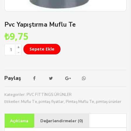
Pvc Yapıştırma Muflu Te
₺
9,75
Sepete Ekle
Paylaş
Kategoriler:
PVC FİTTİNGS ÜRÜNLER
Etiketler:
,
,
,
Muflu Te
pimtaş fiyatlar
Pimtaş Muflu Te
pimtaş ürünler
Açıklama
Değerlendirmeler (0)