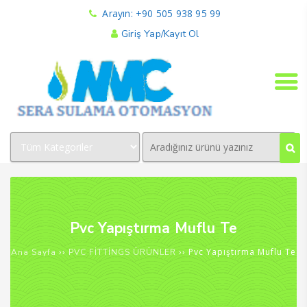
Arayın: +90 505 938 95 99
Giriş Yap/Kayıt Ol
Pvc Yapıştırma Muflu Te
››
›› Pvc Yapıştırma Muflu Te
Ana Sayfa
PVC FİTTİNGS ÜRÜNLER