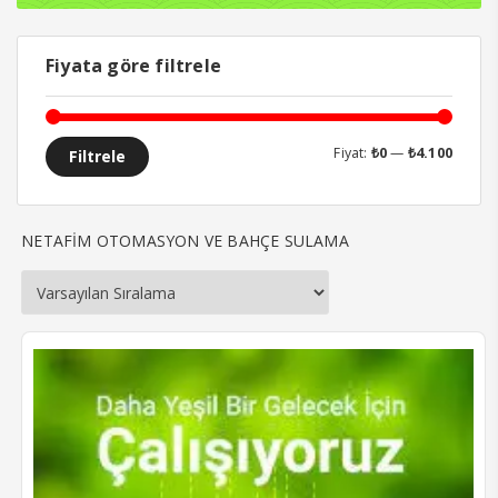
Fiyata göre filtrele
En
En
Fiyat:
₺0
—
₺4.100
Filtrele
düşük
yüksek
fiyat
fiyat
NETAFİM OTOMASYON VE BAHÇE SULAMA