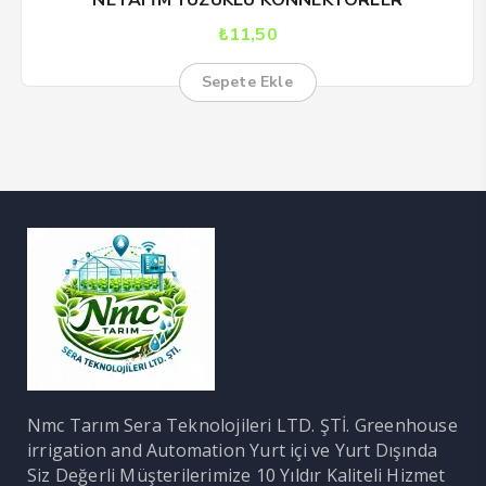
₺
11,50
Sepete Ekle
Nmc Tarım Sera Teknolojileri LTD. ŞTİ. Greenhouse
irrigation and Automation Yurt içi ve Yurt Dışında
Siz Değerli Müşterilerimize 10 Yıldır Kaliteli Hizmet