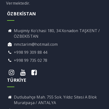
Vermektedir.
ÖZBEKİSTAN
Muqimiy Ko'chasi 180, 34 Xonadon TAŞKENT /
ÖZBEKİSTAN
nmctarim@hotmail.com
+998 99 309 88 44
+998 99 735 02 78
TÜRKİYE
Dutlubahçe Mah. 755 Sok. Yıldız Sitesi A Blok
Muratpaşa / ANTALYA