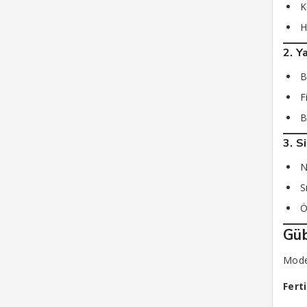
K
H
2. 
B
F
B
3. S
N
S
Ö
Güb
Mode
Fert