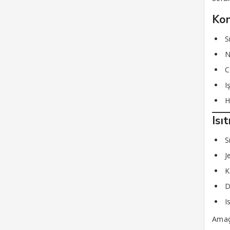
Kon
S
C
I
H
Isı
S
J
K
D
I
Amaç: