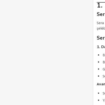
1.
Ser
Sera 
şekil
Ser
1. D
E
B
G
S
Avan
S
Y