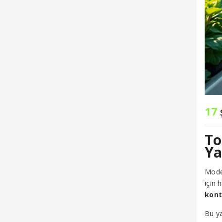
17
To
Ya
Moder
için 
kont
Bu ya