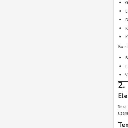
G
E
D
K
K
Bu s
B
F
V
2.
Ele
Sera 
üzeri
Tem