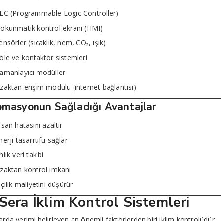
LC (Programmable Logic Controller)
okunmatik kontrol ekranı (HMI)
ensörler (sıcaklık, nem, CO₂, ışık)
öle ve kontaktör sistemleri
amanlayıcı modüller
zaktan erişim modülü (internet bağlantısı)
masyonun Sağladığı Avantajlar
nsan hatasını azaltır
nerji tasarrufu sağlar
nlık veri takibi
zaktan kontrol imkanı
şçilik maliyetini düşürür
 Sera İklim Kontrol Sistemleri
arda verimi belirleyen en önemli faktörlerden biri iklim kontrolüdür.