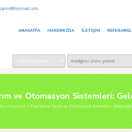
arim@hotmail.com
ANASAYFA
HAKKIMIZDA
İLETIŞIM
REFERANS
rım ve Otomasyon Sistemleri: Gel
››
››
Topraksız Tarım ve Otomasyon Sistemleri: Geleceğe
fa
Haberler