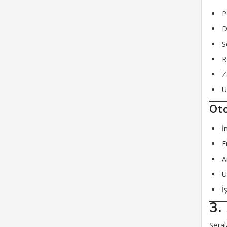
P
D
S
R
Z
U
Oto
İ
E
A
U
İ
3.
Seral