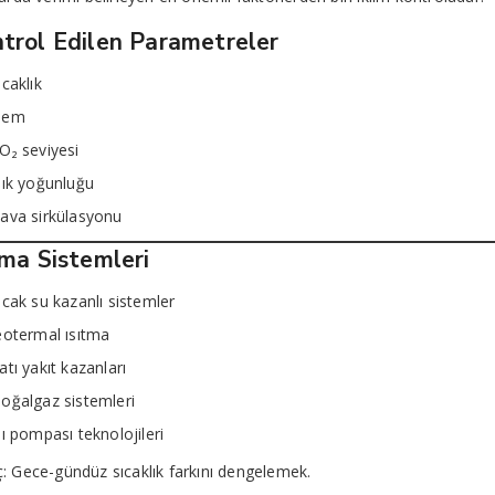
trol Edilen Parametreler
ıcaklık
Nem
O₂ seviyesi
şık yoğunluğu
ava sirkülasyonu
tma Sistemleri
ıcak su kazanlı sistemler
eotermal ısıtma
atı yakıt kazanları
oğalgaz sistemleri
sı pompası teknolojileri
 Gece-gündüz sıcaklık farkını dengelemek.