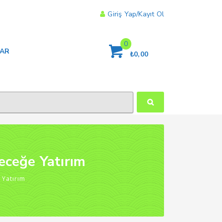
Giriş Yap/Kayıt Ol
0
LAR
₺
0,00
eceğe Yatırım
 Yatırım