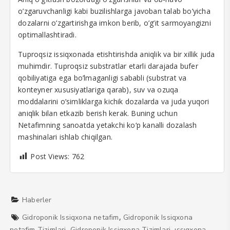
o’zgaruvchanligi kabi buzilishlarga javoban talab bo’yicha
dozalarni o’zgartirishga imkon berib, o’g’it sarmoyangizni
optimallashtiradi.
Tuproqsiz issiqxonada etishtirishda aniqlik va bir xillik juda
muhimdir. Tuproqsiz substratlar etarli darajada bufer
qobiliyatiga ega bo’lmaganligi sababli (substrat va
konteyner xususiyatlariga qarab), suv va ozuqa
moddalarini o’simliklarga kichik dozalarda va juda yuqori
aniqlik bilan etkazib berish kerak. Buning uchun
Netafimning sanoatda yetakchi ko‘p kanalli dozalash
mashinalari ishlab chiqilgan.
Post Views:
762
Haberler
,
Gidroponik Issiqxona netafim
Gidroponik Issiqxona
,
,
netafim Tizimlari
Gidroponik Issiqxona Tizimlari
ıssıqxona