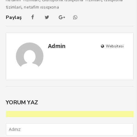
,
tizimlari
netafim ıssıqxona
Paylaş
Admin
Websitesi
YORUM YAZ