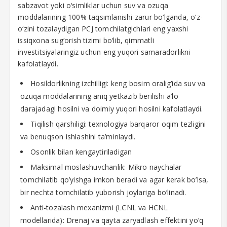
sabzavot yoki o‘simliklar uchun suv va ozuqa
moddalarining 100% taqsimlanishi zarur bo‘lganda, o‘z-
o‘zini tozalaydigan PCJ tomchilatgichlari eng yaxshi
issiqxona sug‘orish tizimi bo‘lib, qimmatli
investitsiyalaringiz uchun eng yuqori samaradorlikni
kafolatlaydi.
Hosildorlikning izchilligi: keng bosim oralig’ida suv va
ozuqa moddalarining aniq yetkazib berilishi a’lo
darajadagi hosilni va doimiy yuqori hosilni kafolatlaydi.
Tiqilish qarshiligi: texnologiya barqaror oqim tezligini
va benuqson ishlashini ta’minlaydi.
Osonlik bilan kengaytiriladigan
Maksimal moslashuvchanlik: Mikro naychalar
tomchilatib qo’yishga imkon beradi va agar kerak bo’lsa,
bir nechta tomchilatib yuborish joylariga bo’linadi.
Anti-tozalash mexanizmi (LCNL va HCNL
modellarida): Drenaj va qayta zaryadlash effektini yo’q