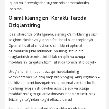
qiladi va intervalgacha sug’orishda samaradorlikni
oshiradi
O’simliklaringizni Kerakli Tarzda
Oziqlantiring
Ideal sharoitda o’stirilganda, sizning o’simliklaringiz sizni
sog’lom ekinlar va yuqori sifatli hosil bilan taqdirlaydi.
Optimal hosil olish uchun o’simliklarni optimal
oziqlantirish juda muhimdir. Shuning uchun biz
urug’lantirish texnikasini ishlab chiqdik va ozuqa
moddalarini tarqatish tizimi sifatida tomchilatib qo’ydik.
Urug’lantirish miqdori, ozuqa moddalarining
kombinatsiyasi va aniq vaqt bilan bog’liq. Aniq o’g’itlash –
bu ildiz zonasini boshqarishning optimal vositasi bo’lib,
hosilning rivojlanish davrlari asosida suv va ozuqa
moddalarining to’g’ri aralashmasini har bir o’simlikning
ildizlariga to’g’ridan-to’g’ri etkazib beradi.
Aniq o’g’itlash bozordagi o’zgarishlar va ob-havo