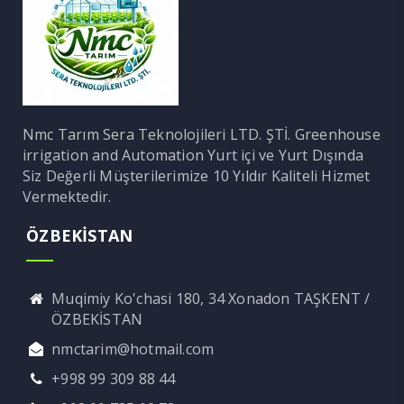
Nmc Tarım Sera Teknolojileri LTD. ŞTİ. Greenhouse
irrigation and Automation Yurt içi ve Yurt Dışında
Siz Değerli Müşterilerimize 10 Yıldır Kaliteli Hizmet
Vermektedir.
ÖZBEKİSTAN
Muqimiy Ko'chasi 180, 34 Xonadon TAŞKENT /
ÖZBEKİSTAN
nmctarim@hotmail.com
+998 99 309 88 44