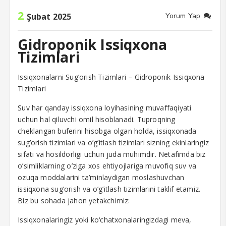
2
Şubat 2025
Yorum Yap
Gidroponik Issiqxona
Tizimlari
Issiqxonalarni Sug’orish Tizimlari – Gidroponik Issiqxona
Tizimlari
Suv har qanday issiqxona loyihasining muvaffaqiyati
uchun hal qiluvchi omil hisoblanadi. Tuproqning
cheklangan buferini hisobga olgan holda, issiqxonada
sug’orish tizimlari va o’g’itlash tizimlari sizning ekinlaringiz
sifati va hosildorligi uchun juda muhimdir. Netafimda biz
o’simliklarning o’ziga xos ehtiyojlariga muvofiq suv va
ozuqa moddalarini ta’minlaydigan moslashuvchan
issiqxona sug’orish va o’g’itlash tizimlarini taklif etamiz.
Biz bu sohada jahon yetakchimiz:
Issiqxonalaringiz yoki ko‘chatxonalaringizdagi meva,