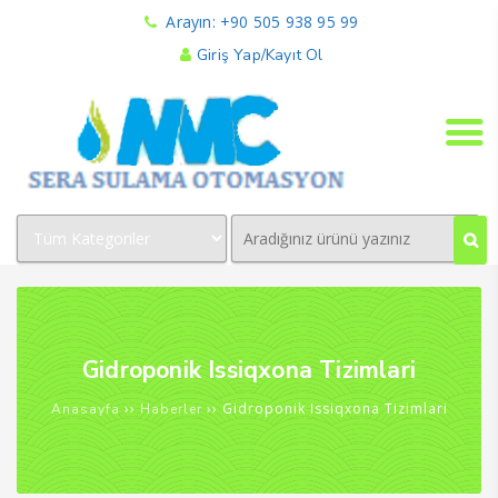
Arayın: +90 505 938 95 99
Giriş Yap/Kayıt Ol
Gidroponik Issiqxona Tizimlari
››
››
Gidroponik Issiqxona Tizimlari
Anasayfa
Haberler