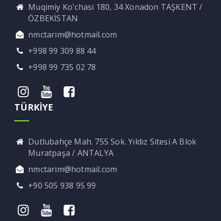
Muqimiy Ko'chasi 180, 34 Xonadon TAŞKENT /
ÖZBEKİSTAN
nmctarim@hotmail.com
+998 99 309 88 44
+998 99 735 02 78
TÜRKİYE
Dutlubahçe Mah. 755 Sok. Yıldız Sitesi A Blok
Muratpaşa / ANTALYA
nmctarim@hotmail.com
+90 505 938 95 99