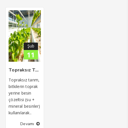
Şub
11
Topraksız Tarım Nedir? Başlıca Türleri ve Avantajları
Topraksız tarım,
bitkilerin toprak
yerine besin
çözeltisi (su +
mineral besinler)
kullanılarak..
Devamı