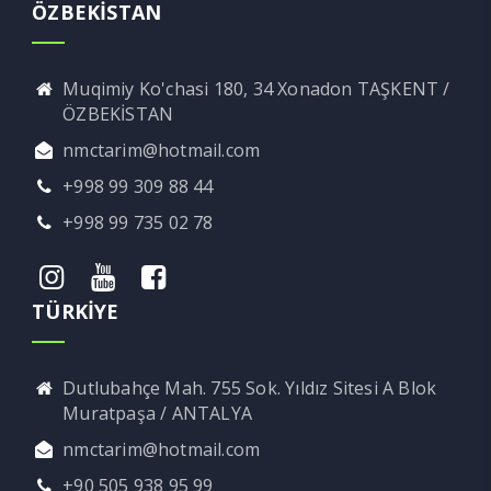
ÖZBEKİSTAN
Muqimiy Ko'chasi 180, 34 Xonadon TAŞKENT /
ÖZBEKİSTAN
nmctarim@hotmail.com
+998 99 309 88 44
+998 99 735 02 78
TÜRKİYE
Dutlubahçe Mah. 755 Sok. Yıldız Sitesi A Blok
Muratpaşa / ANTALYA
nmctarim@hotmail.com
+90 505 938 95 99