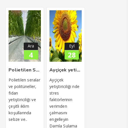
Ara
Eyl
4
28
Polietilen Seralar
Ayçiçek yetiştiriciliğinde neden akıllı sulama kullanmalıyım
Polietilen seralar
Ayçiçek
ve politüneller,
yetiştiriciliği nde
fidan
stres
yetiştiriciliği ve
faktörlerinin
çeşitli iklim
verimden
koşullarında
çalmasını
sebze ve..
engelleyin
Damla Sulama