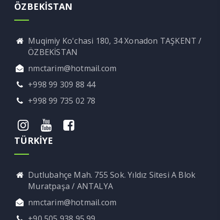
ÖZBEKİSTAN
Muqimiy Ko'chasi 180, 34 Xonadon TAŞKENT /
ÖZBEKİSTAN
nmctarim@hotmail.com
+998 99 309 88 44
+998 99 735 02 78
TÜRKİYE
Dutlubahçe Mah. 755 Sok. Yıldız Sitesi A Blok
Muratpaşa / ANTALYA
nmctarim@hotmail.com
+90 505 938 95 99