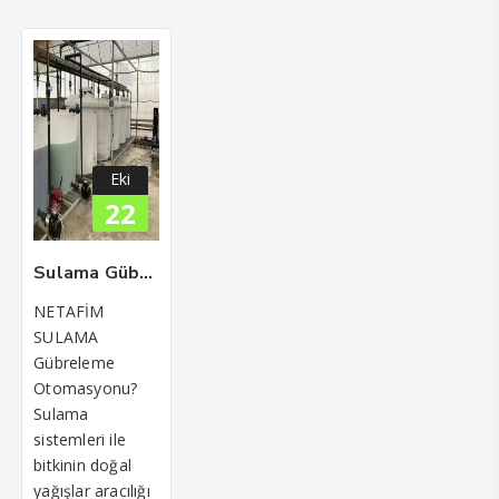
Eki
22
Sulama Gübreleme Otomasyonu Neden Önemli
NETAFİM
SULAMA
Gübreleme
Otomasyonu?
Sulama
sistemleri ile
bitkinin doğal
yağışlar aracılığı