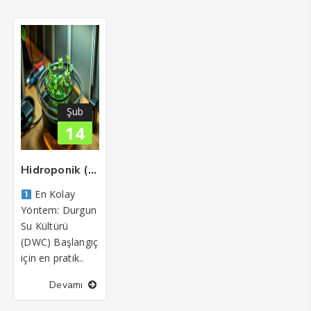
Şub
14
Hidroponik (topraksız tarım) sistemi
En Kolay
Yöntem: Durgun
Su Kültürü
(DWC) Başlangıç
için en pratik..
Devamı