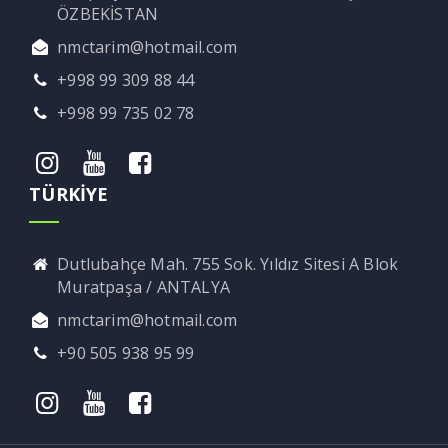
ÖZBEKİSTAN
nmctarim@hotmail.com
+998 99 309 88 44
+998 99 735 02 78
TÜRKİYE
Dutlubahçe Mah. 755 Sok. Yıldız Sitesi A Blok
Muratpaşa / ANTALYA
nmctarim@hotmail.com
+90 505 938 95 99