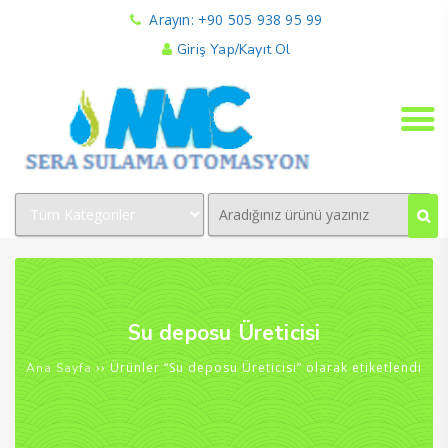
Arayın: +90 505 938 95 99
Giriş Yap/Kayıt Ol
Su deposu Üreticisi
›› Ürünler “Su deposu Üreticisi” olarak etiketlendi
Ana Sayfa