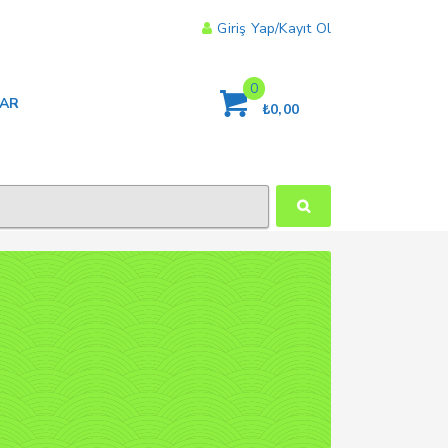
Giriş Yap/Kayıt Ol
0
LAR
₺
0,00