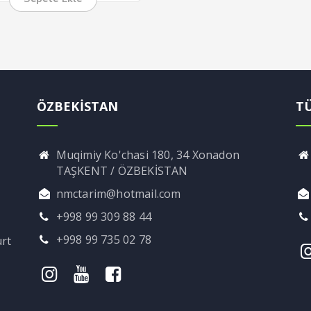
ÖZBEKİSTAN
T
Muqimiy Ko'chasi 180, 34 Xonadon
TAŞKENT / ÖZBEKİSTAN
nmctarim@hotmail.com
+998 99 309 88 44
+998 99 735 02 78
rt