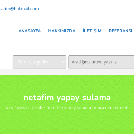
arim@hotmail.com
ANASAYFA
HAKKIMIZDA
İLETIŞIM
REFERANS
netafim yapay sulama
›› Ürünler “netafim yapay sulama” olarak etiketlendi
Ana Sayfa