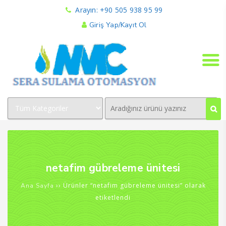
Arayın: +90 505 938 95 99
Giriş Yap/Kayıt Ol
netafim gübreleme ünitesi
›› Ürünler “netafim gübreleme ünitesi” olarak
Ana Sayfa
etiketlendi