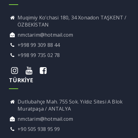
Muqimiy Ko'chasi 180, 34 Xonadon TAŞKENT /
ÖZBEKİSTAN
nmctarim@hotmail.com
+998 99 309 88 44
+998 99 735 02 78
TÜRKİYE
Dutlubahçe Mah. 755 Sok. Yıldız Sitesi A Blok
Muratpaşa / ANTALYA
nmctarim@hotmail.com
+90 505 938 95 99