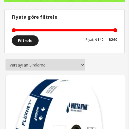
Fiyata göre filtrele
En
En
Fiyat:
₺140
—
₺260
Filtrele
düşük
yüksek
fiyat
fiyat