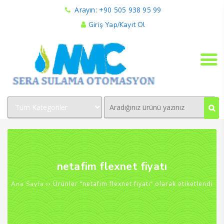
Arayın: +90 505 938 95 99
Giriş Yap/Kayıt Ol
netafim flexnet fiyatı
›› Ürünler “netafim flexnet fiyatı” olarak etiketlendi
Ana Sayfa