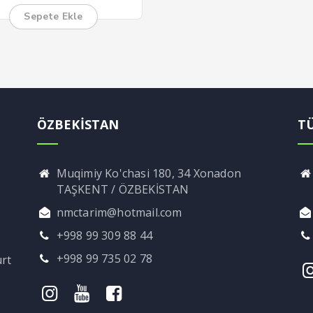
Sepete Ekle
ÖZBEKİSTAN
T
Muqimiy Ko'chasi 180, 34 Xonadon
TAŞKENT / ÖZBEKİSTAN
nmctarim@hotmail.com
+998 99 309 88 44
+998 99 735 02 78
rt