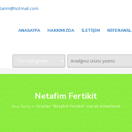
arim@hotmail.com
ANASAYFA
HAKKIMIZDA
İLETIŞIM
REFERANS
Netafim Fertikit
›› Ürünler “Netafim Fertikit” olarak etiketlendi
Ana Sayfa