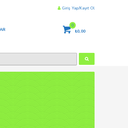
Giriş Yap/Kayıt Ol
0
LAR
₺
0,00