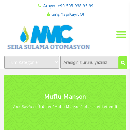
Arayın: +90 505 938 95 99
Giriş Yap/Kayıt Ol
Muflu Manşon
›› Ürünler “Muflu Manşon” olarak etiketlendi
Ana Sayfa