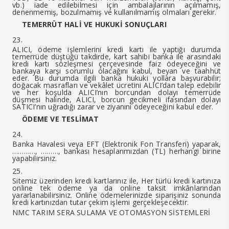
vb.) iade edilebilmesi için ambalajlarının açılmamış,
denenmemiş, bozulmamış ve kullanılmamış olmaları gerekir.
TEMERRÜT HALİ VE HUKUKİ SONUÇLARI
ALICI, ödeme işlemlerini kredi kartı ile yaptığı durumda
temerrüde düştüğü takdirde, kart sahibi banka ile arasındaki
kredi kartı sözleşmesi çerçevesinde faiz ödeyeceğini ve
bankaya karşı sorumlu olacağını kabul, beyan ve taahhüt
eder. Bu durumda ilgili banka hukuki yollara başvurabilir;
doğacak masrafları ve vekâlet ücretini ALICI’dan talep edebilir
ve her koşulda ALICI’nın borcundan dolayı temerrüde
düşmesi halinde, ALICI, borcun gecikmeli ifasından dolayı
SATICI’nın uğradığı zarar ve ziyanını ödeyeceğini kabul eder.
ÖDEME VE TESLİMAT
Banka Havalesi veya EFT (Elektronik Fon Transferi) yaparak,
…………, ………, bankası hesaplarımızdan (TL) herhangi birine
yapabilirsiniz.
Sitemiz üzerinden kredi kartlarınız ile, Her türlü kredi kartınıza
online tek ödeme ya da online taksit imkânlarından
yararlanabilirsiniz. Online ödemelerinizde siparişiniz sonunda
kredi kartınızdan tutar çekim işlemi gerçekleşecektir.
NMC TARIM SERA SULAMA VE OTOMASYON SİSTEMLERİ