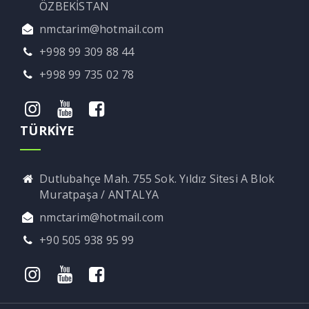
ÖZBEKİSTAN
nmctarim@hotmail.com
+998 99 309 88 44
+998 99 735 02 78
TÜRKİYE
Dutlubahçe Mah. 755 Sok. Yıldız Sitesi A Blok
Muratpaşa / ANTALYA
nmctarim@hotmail.com
+90 505 938 95 99