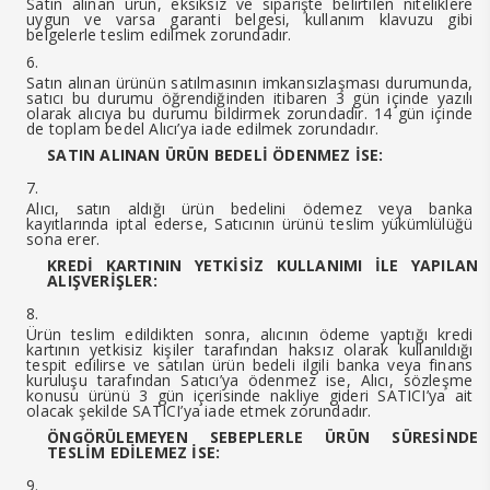
Satın alınan ürün, eksiksiz ve siparişte belirtilen niteliklere
uygun ve varsa garanti belgesi, kullanım klavuzu gibi
belgelerle teslim edilmek zorundadır.
Satın alınan ürünün satılmasının imkansızlaşması durumunda,
satıcı bu durumu öğrendiğinden itibaren 3 gün içinde yazılı
olarak alıcıya bu durumu bildirmek zorundadır. 14 gün içinde
de toplam bedel Alıcı’ya iade edilmek zorundadır.
SATIN ALINAN ÜRÜN BEDELİ ÖDENMEZ İSE:
Alıcı, satın aldığı ürün bedelini ödemez veya banka
kayıtlarında iptal ederse, Satıcının ürünü teslim yükümlülüğü
sona erer.
KREDİ KARTININ YETKİSİZ KULLANIMI İLE YAPILAN
ALIŞVERİŞLER:
Ürün teslim edildikten sonra, alıcının ödeme yaptığı kredi
kartının yetkisiz kişiler tarafından haksız olarak kullanıldığı
tespit edilirse ve satılan ürün bedeli ilgili banka veya finans
kuruluşu tarafından Satıcı’ya ödenmez ise, Alıcı, sözleşme
konusu ürünü 3 gün içerisinde nakliye gideri SATICI’ya ait
olacak şekilde SATICI’ya iade etmek zorundadır.
ÖNGÖRÜLEMEYEN SEBEPLERLE ÜRÜN SÜRESİNDE
TESLİM EDİLEMEZ İSE: