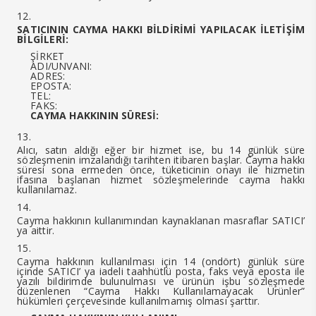
SATICININ CAYMA HAKKI BİLDİRİMİ YAPILACAK İLETİŞİM
BİLGİLERİ:
ŞİRKET
ADI/UNVANI:
ADRES:
EPOSTA:
TEL:
FAKS:
CAYMA HAKKININ SÜRESİ:
Alıcı, satın aldığı eğer bir hizmet ise, bu 14 günlük süre
sözleşmenin imzalandığı tarihten itibaren başlar. Cayma hakkı
süresi sona ermeden önce, tüketicinin onayı ile hizmetin
ifasına başlanan hizmet sözleşmelerinde cayma hakkı
kullanılamaz.
Cayma hakkının kullanımından kaynaklanan masraflar SATICI’
ya aittir.
Cayma hakkının kullanılması için 14 (ondört) günlük süre
içinde SATICI’ ya iadeli taahhütlü posta, faks veya eposta ile
yazılı bildirimde bulunulması ve ürünün işbu sözleşmede
düzenlenen “Cayma Hakkı Kullanılamayacak Ürünler”
hükümleri çerçevesinde kullanılmamış olması şarttır.