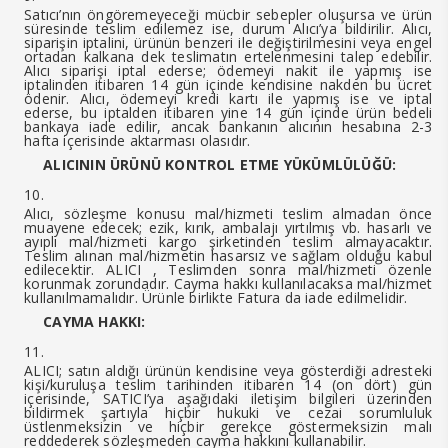
Satıcı’nın öngöremeyeceği mücbir sebepler oluşursa ve ürün
süresinde teslim edilemez ise, durum Alıcı’ya bildirilir. Alıcı,
siparişin iptalini, ürünün benzeri ile değiştirilmesini veya engel
ortadan kalkana dek teslimatın ertelenmesini talep edebilir.
Alıcı siparişi iptal ederse; ödemeyi nakit ile yapmış ise
iptalinden itibaren 14 gün içinde kendisine nakden bu ücret
ödenir. Alıcı, ödemeyi kredi kartı ile yapmış ise ve iptal
ederse, bu iptalden itibaren yine 14 gün içinde ürün bedeli
bankaya iade edilir, ancak bankanın alıcının hesabına 2-3
hafta içerisinde aktarması olasıdır.
ALICININ ÜRÜNÜ KONTROL ETME YÜKÜMLÜLÜĞÜ:
Alıcı, sözleşme konusu mal/hizmeti teslim almadan önce
muayene edecek; ezik, kırık, ambalajı yırtılmış vb. hasarlı ve
ayıplı mal/hizmeti kargo şirketinden teslim almayacaktır.
Teslim alınan mal/hizmetin hasarsız ve sağlam olduğu kabul
edilecektir. ALICI , Teslimden sonra mal/hizmeti özenle
korunmak zorundadır. Cayma hakkı kullanılacaksa mal/hizmet
kullanılmamalıdır. Ürünle birlikte Fatura da iade edilmelidir.
CAYMA HAKKI:
ALICI; satın aldığı ürünün kendisine veya gösterdiği adresteki
kişi/kuruluşa teslim tarihinden itibaren 14 (on dört) gün
içerisinde, SATICI’ya aşağıdaki iletişim bilgileri üzerinden
bildirmek şartıyla hiçbir hukuki ve cezai sorumluluk
üstlenmeksizin ve hiçbir gerekçe göstermeksizin malı
reddederek sözleşmeden cayma hakkını kullanabilir.