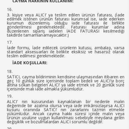
CAYMA HAKKININ KULLANIMI:
3. kişiye veya ALICI’ ya teslim edilen ürünün faturası, (İade
edilmek istenen ürünün faturası kurumsal ise, iade ederken
kurumun düzenlemiş olduğu iade faturası ile birlikte
gönderilmesi gerekmektedir. Faturası kurumlar adına
düzenlenen sipariş iadeleri İADE FATURASI kesilmediği
takdirde tamamlanamayacaktır.)
İade formu, İade edilecek ürünlerin kutusu, ambalajı, varsa
standart aksesuarları ile birlikte eksiksiz ve hasarsız olarak
teslim edilmesi gerekmektedir.
İADE KOŞULLARI:
SATICI, cayma bildiriminin kendisine ulaşmasından itibaren en
geç 10 günlük süre içerisinde toplam bedeli ve ALICI’yı borç
altına sokan belgeleri ALICI’ ya iade etmek ve 20 günlük süre
içerisinde malı iade almakla yükümlüdür.
ALICI’ nın kusurundan kaynaklanan bir nedenle malın
değerinde bir azalma olursa veya iade imkânsızlaşırsa ALICI
kusuru oranında SATICI’ nın zararlarını tazmin etmekle
yükümlüdür. Ancak cayma hakkı süresi içinde malın veya
ürünün usulüne uygun kullanılması sebebiyle meydana gelen
değişiklik ve bozulmalardan ALICI sorumlu değildir.