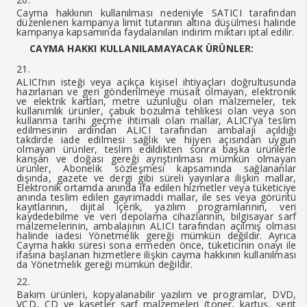
Cayma hakkının kullanılması nedeniyle SATICI tarafından
düzenlenen kampanya limit tutarının altına düşülmesi halinde
kampanya kapsamında faydalanılan indirim miktarı iptal edilir.
CAYMA HAKKI KULLANILAMAYACAK ÜRÜNLER:
ALICI’nın isteği veya açıkça kişisel ihtiyaçları doğrultusunda
hazırlanan ve geri gönderilmeye müsait olmayan, elektronik
ve elektrik kartları, metre uzunluğu olan malzemeler, tek
kullanımlık ürünler, çabuk bozulma tehlikesi olan veya son
kullanma tarihi geçme ihtimali olan mallar, ALICI’ya teslim
edilmesinin ardından ALICI tarafından ambalajı açıldığı
takdirde iade edilmesi sağlık ve hijyen açısından uygun
olmayan ürünler, teslim edildikten sonra başka ürünlerle
karışan ve doğası gereği ayrıştırılması mümkün olmayan
ürünler, Abonelik sözleşmesi kapsamında sağlananlar
dışında, gazete ve dergi gibi süreli yayınlara ilişkin mallar,
Elektronik ortamda anında ifa edilen hizmetler veya tüketiciye
anında teslim edilen gayrimaddi mallar, ile ses veya görüntü
kayıtlarının, dijital içerik, yazılım programlarının, veri
kaydedebilme ve veri depolama cihazlarının, bilgisayar sarf
malzemelerinin, ambalajının ALICI tarafından açılmış olması
halinde iadesi Yönetmelik gereği mümkün değildir. Ayrıca
Cayma hakkı süresi sona ermeden önce, tüketicinin onayı ile
ifasına başlanan hizmetlere ilişkin cayma hakkının kullanılması
da Yönetmelik gereği mümkün değildir.
Bakım ürünleri, kopyalanabilir yazılım ve programlar, DVD,
VCD, CD ve kasetler sarf malzemeleri (toner, kartuş, şerit